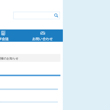
アドバイザー
学会誌
お問い合わせ
 ニューズレター
ザー制度概要
ントリーダー
ザー講習会
イザー特講
講申込方法
イター
ュラム
ーの声
定
き
投稿原稿募集
学会誌一覧
お問い合わせについて
開催のお知らせ