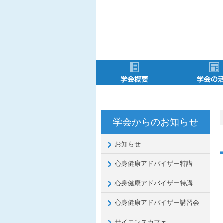
学会概要
メニュー項目
役員・委員会
会長挨拶
会則
会費
学会からのお知らせ
お知らせ
心身健康アドバイザー特講
心身健康アドバイザー特講
心身健康アドバイザー講習会
サイエンスカフェ