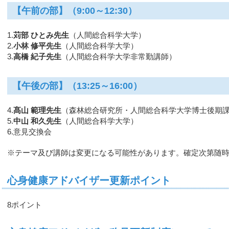
【午前の部】（9:00～12:30）
1.
苅部 ひとみ先生
（人間総合科学大学）
2.
小林 修平先生
（人間総合科学大学）
3.
高橋 紀子先生
（人間総合科学大学非常勤講師）
【午後の部】（13:25～16:00）
4.
髙山 範理先生
（森林総合研究所・人間総合科学大学博士後期
5.
中山 和久先生
（人間総合科学大学）
6.意見交換会
※テーマ及び講師は変更になる可能性があります。確定次第随
心身健康アドバイザー更新ポイント
8ポイント