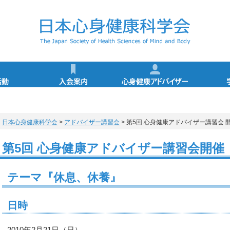
学会の活動
入会案内
心身健康
心身健康アドバイザー（アドバンス・マイスター）
特別講演／シンポジウム講師一覧
心身健康科学サイエンスカフェ
心身健康アドバイザー講習会
心身健康アドバイザー特講
活動スケジュール
学術集会
活動報告
登録事項変更手続き
退会手続き
入会申込
心身健康アドバイザー
心身健康アドバイ
健康情報マネジメ
心身健康アドバイ
心身健康アドバ
アドバイザー特
認定レクリエ
所定カリキ
アドバイザ
概要・認
更新手続
日本心身健康科学会
>
アドバイザー講習会
> 第5回 心身健康アドバイザー講習会 
第5回 心身健康アドバイザー講習会開催
テーマ『休息、休養』
日時
2010年2月21日（日）