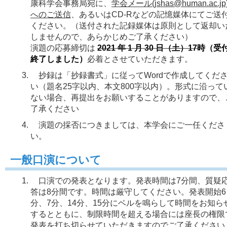
康科学会事務局宛に、
学会メール(jshas@human.ac.jp
へのご送信
、あるいはCD-Rなどの記憶媒体にてご送
ください。（送付された記録媒体は原則として返却い
しませんので、あらかじめご了承ください）
演題の応募締切は
2021 年 1 月 30 日（土）17時
（
受
終了しました）
必着とさせていただきます。
抄録は「抄録書式」に従ってWordで作成してくだ
い（題名25字以内、本文800字以内）。形式に沿って
ない場合、再提出をお願いすることがありますので、
了承ください
演題の採否につきましては、本学会にご一任くださ
い。
一般口演について
口演での発表となります。発表時間は7分間、質疑
答は8分間です。時間は厳守してください。発表開始6
分、7分、14分、15分にベルを鳴らして時間をお知ら
するとともに、制限時間を超える場合には座長の権限
発表を打ち切らせていただきますのでご了承ください