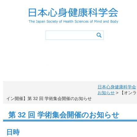
学会概要
学会の活動
心身健康アドバイザー
学会誌
会長挨拶
活動スケジュ
入会
役員・委員会
登録事項
学術集会
会則
特別講演／シンポジウ
退会
会費
心身健康アドバイザ
心身健康アドバイ
心身健康科学サイエ
活動報告
心身健康アドバイザー（アドバ
メニュー項目
概要・認定
投稿原稿募集
お問い合わ
心身健康アドバイザー制度概要
学会誌一覧
所定カリキュラム
心身健康アドバイザー特講
日本心身健康科学会
心身健康アドバイザー講習会
認定レクリエイター
健康情報マネジメントリーダー
アドバイザー特講申込方法
更新手続き
お知らせ
> 【オンラ
アドバイザーの声
心身健康アドバイザー ニューズレター
イン開催】第 32 回 学術集会開催のお知らせ
第 32 回 学術集会開催のお知らせ
日時