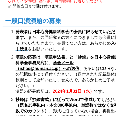
されている情報に基づき、当日会場にお越しください。
※ 開催当日まで受け付けます。
一般口演演題の募集
発表者は日本心身健康科学会の会員に限らせていただ
ます。
また、共同研究者の方々につきましても会員に
らせていただきます。会員でない方は、あらかじめ
入
手続き
をお願いいたします。
演題の応募は「演題申込書」と「抄録」を日本心身健
科学会事務局宛に、
学会メール
（jshas@human.ac.jp）への送信
、あるいはCD-Rな
の記憶媒体にて送付ください。（送付された記録媒体
原則として返却いたしませんので、あらかじめご了承
ださい。）
演題の応募締切は、
2024年1月31日（水）
です。
抄録は「抄録書式」に従ってWordで作成してくださ
（題名25字以内・本文800字以内、単語数ではなく文
数でのカウント）
。形式に沿っていない場合、再提出