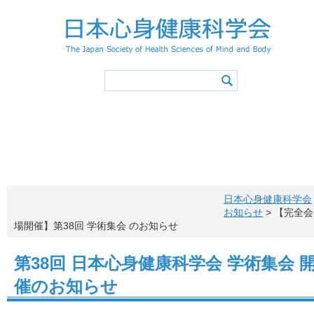
学会概要
学会の活動
心身健康アドバイザー
学会誌
会長挨拶
活動スケジュ
入会
役員・委員会
登録事項
学術集会
会則
特別講演／シンポジウ
退会
会費
心身健康アドバイザ
心身健康アドバイ
心身健康科学サイエ
活動報告
心身健康アドバイザー（アドバ
メニュー項目
概要・認定
投稿原稿募集
お問い合わ
心身健康アドバイザー制度概要
学会誌一覧
所定カリキュラム
心身健康アドバイザー特講
日本心身健康科学会
心身健康アドバイザー講習会
認定レクリエイター
健康情報マネジメントリーダー
アドバイザー特講申込方法
更新手続き
お知らせ
> 【完全会
アドバイザーの声
心身健康アドバイザー ニューズレター
場開催】第38回 学術集会 のお知らせ
第38回 日本心身健康科学会 学術集会 
催のお知らせ