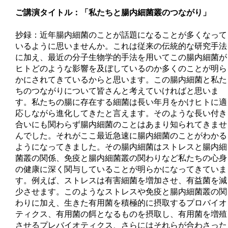
ご講演タイトル：
「私たちと腸内細菌叢のつながり」
抄録：近年腸内細菌のことが話題になることが多くなって
いるように思いませんか。これは従来の伝統的な研究手法
に加え、最近の分子生物学的手法を用いてこの腸内細菌が
ヒトどのような影響を及ぼしているのか多くのことが明ら
かにされてきているからと思います。この腸内細菌と私た
ちのつながりについて皆さんと考えていければと思いま
す。私たちの腸に存在する細菌は長い年月をかけヒトに適
応しながら進化してきたと言えます。そのような長い付き
合いにも関わらず腸内細菌のことはあまり知られてきませ
んでした。それがここ最近急速に腸内細菌のことがわかる
ようになってきました。その腸内細菌はストレスと腸内細
菌叢の関係、免疫と腸内細菌叢の関わりなど私たちの心身
の健康に深く関与していることが明らかになってきていま
す。例えば、ストレスは有害細菌を増加させ、有益菌を減
少させます。このようなストレスや免疫と腸内細菌叢の関
わりに加え、生きた有用菌を積極的に摂取するプロバイオ
ティクス、有用菌の餌となるものを摂取し、有用菌を増殖
させるプレバイオティクス、さらにはそれらが合わさった