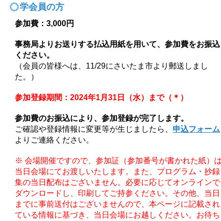
学会員の方
参加費：3,000円
事務局よりお送りする払込用紙を用いて、参加費をお振込
ください。
（会員の皆様へは、11/29にさいたま市より郵送しまし
た。）
参加登録期間：2024年1月31日（水）まで（＊）
参加費のお振込により、参加登録が完了します。
ご確認や登録情報に変更等が生じましたら、
申込フォーム
よりご連絡ください。
※ 会場開催ですので、参加証（参加番号が書かれた紙）
当日会場に
てお渡し
いたします。また、プログラム・抄録
集の当日配布はございません
。必要に応じ
てオンラインで
ダウンロードし、印刷してご持参ください。その他、当日
まで
に事前送付はございませんので、本ページに記載され
ている情報に
基づき、当日
会場にお越しください。お待ち