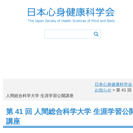
学会概要
学会の活動
心身健康アドバイザー
学会誌
会長挨拶
活動スケジュ
入会
役員・委員会
登録事項
学術集会
会則
特別講演／シンポジウ
退会
会費
心身健康アドバイザ
心身健康アドバイ
心身健康科学サイエ
活動報告
心身健康アドバイザー（アドバ
メニュー項目
概要・認定
投稿原稿募集
お問い合わ
心身健康アドバイザー制度概要
学会誌一覧
所定カリキュラム
心身健康アドバイザー特講
日本心身健康科学会
心身健康アドバイザー講習会
認定レクリエイター
健康情報マネジメントリーダー
アドバイザー特講申込方法
更新手続き
お知らせ
> 第 41 回
アドバイザーの声
心身健康アドバイザー ニューズレター
人間総合科学大学 生涯学習公開講座
第 41 回 人間総合科学大学 生涯学習公
講座