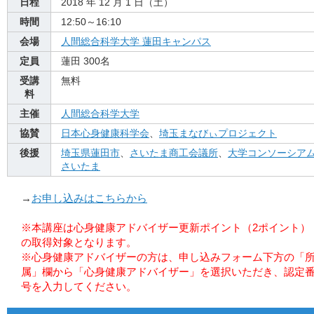
日程
2018 年 12 月 1 日（土）
時間
12:50～16:10
会場
人間総合科学大学 蓮田キャンパス
定員
蓮田 300名
受講
無料
料
主催
人間総合科学大学
協賛
日本心身健康科学会
、
埼玉まなびぃプロジェクト
後援
埼玉県蓮田市
、
さいたま商工会議所
、
大学コンソーシア
さいたま
→
お申し込みはこちらから
※本講座は心身健康アドバイザー更新ポイント（2ポイント）
の取得対象となります。
※心身健康アドバイザーの方は、申し込みフォーム下方の「
属」欄から「心身健康アドバイザー」を選択いただき、認定
号を入力してください。