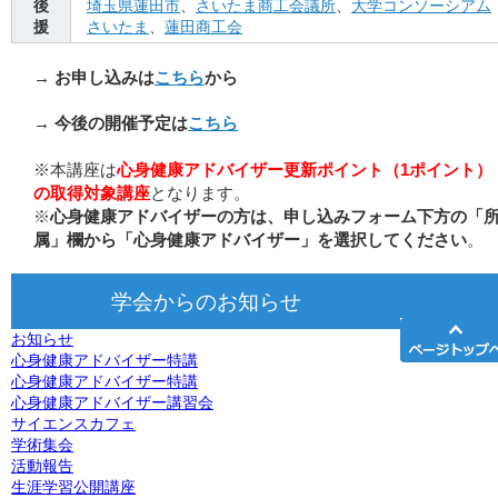
後
埼玉県蓮田市
、
さいたま商工会議所
、
大学コンソーシアム
援
さいたま
、
蓮田商工会
→ お申し込みは
こちら
から
→ 今後の開催予定は
こちら
※本講座は
心身健康アドバイザー更新ポイント（1ポイント）
の取得対象講座
となります。
※
心身健康アドバイザーの方は、申し込みフォーム下方の「
属」欄から「心身健康アドバイザー」を選択してください
。
学会からのお知らせ
お知らせ
心身健康アドバイザー特講
心身健康アドバイザー特講
心身健康アドバイザー講習会
サイエンスカフェ
学術集会
活動報告
生涯学習公開講座