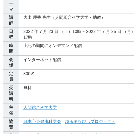
ー
マ
講
大出 理香 先生（人間総合科学大学・助教）
師
日
2022 年 7 月 23 日 （土）10時 ~ 2022 年 7 月 25 日 （月
程
17時
時
上記の期間にオンデマンド配信
間
会
インターネット配信
場
定
300名
員
受
無料
講
料
主
人間総合科学大学
催
協
日本心身健康科学会
、
埼玉まなびぃプロジェクト
賛