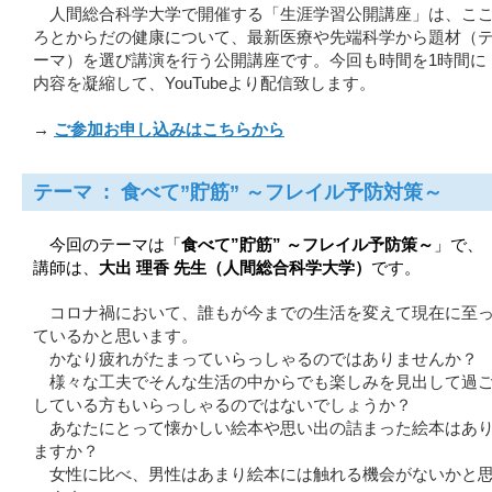
人間総合科学大学で開催する「生涯学習公開講座」は、こ
ろとからだの健康について、最新医療や先端科学から題材（
ーマ）を選び講演を行う公開講座です。今回も時間を1時間に
内容を凝縮して、YouTubeより配信致します。
→
ご参加お申し込みはこちらから
テーマ :
食べて”貯筋” ～フレイル予防対策～
今回のテーマは「
食べて”貯筋” ～フレイル予防策～
」で、
講師は、
大出 理香 先生（人間総合科学大学）
です。
コロナ禍において、誰もが今までの生活を変えて現在に至
ているかと思います。
かなり疲れがたまっていらっしゃるのではありませんか？
様々な工夫でそんな生活の中からでも楽しみを見出して過
している方もいらっしゃるのではないでしょうか？
あなたにとって懐かしい絵本や思い出の詰まった絵本はあ
ますか？
女性に比べ、男性はあまり絵本には触れる機会がないかと