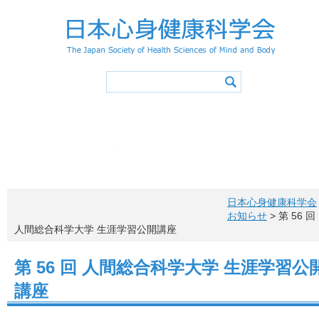
学会概要
学会の活動
心身健康アドバイザー
学会誌
会長挨拶
活動スケジュ
入会
役員・委員会
登録事項
学術集会
会則
特別講演／シンポジウ
退会
会費
心身健康アドバイザ
心身健康アドバイ
心身健康科学サイエ
活動報告
心身健康アドバイザー（アドバ
メニュー項目
概要・認定
投稿原稿募集
お問い合わ
心身健康アドバイザー制度概要
学会誌一覧
所定カリキュラム
心身健康アドバイザー特講
日本心身健康科学会
心身健康アドバイザー講習会
認定レクリエイター
健康情報マネジメントリーダー
アドバイザー特講申込方法
更新手続き
お知らせ
> 第 56 回
アドバイザーの声
心身健康アドバイザー ニューズレター
人間総合科学大学 生涯学習公開講座
第 56 回 人間総合科学大学 生涯学習公
講座