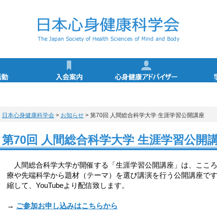
学会の活動
入会案内
心身健康
心身健康アドバイザー（アドバンス・マイスター）
特別講演／シンポジウム講師一覧
心身健康科学サイエンスカフェ
心身健康アドバイザー講習会
心身健康アドバイザー特講
活動スケジュール
学術集会
活動報告
登録事項変更手続き
退会手続き
入会申込
心身健康アドバイザー
心身健康アドバイ
健康情報マネジメ
心身健康アドバイ
心身健康アドバ
アドバイザー特
認定レクリエ
所定カリキ
アドバイザ
概要・認
更新手続
日本心身健康科学会
>
お知らせ
> 第70回 人間総合科学大学 生涯学習公開講座
第70回 人間総合科学大学 生涯学習公開
人間総合科学大学が開催する「生涯学習公開講座」は、こころ
療や先端科学から題材（テーマ）を選び講演を行う公開講座です
縮して、YouTubeより配信致します。
→
ご参加お申し込みはこちらから