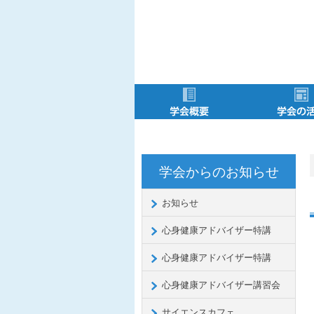
学会概要
メニュー項目
役員・委員会
会長挨拶
会則
会費
学会からのお知らせ
お知らせ
心身健康アドバイザー特講
心身健康アドバイザー特講
心身健康アドバイザー講習会
サイエンスカフェ