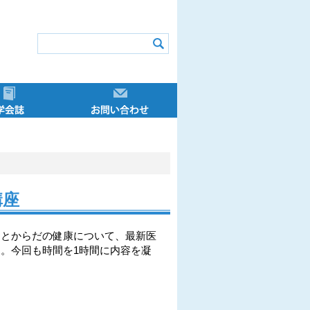
アドバイザー
学会誌
お問い合わせ
 ニューズレター
ザー制度概要
ントリーダー
ザー講習会
イザー特講
講申込方法
イター
ュラム
ーの声
定
き
投稿原稿募集
学会誌一覧
お問い合わせについて
講座
とからだの健康について、最新医
。今回も時間を1時間に内容を凝