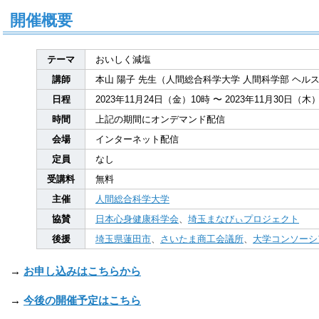
開催概要
テーマ
おいしく減塩
講師
本山 陽子 先生（人間総合科学大学 人間科学部 ヘル
日程
2023年11月24日（金）10時 〜 2023年11月30日（木
時間
上記の期間にオンデマンド配信
会場
インターネット配信
定員
なし
受講料
無料
主催
人間総合科学大学
協賛
日本心身健康科学会
、
埼玉まなびぃプロジェクト
後援
埼玉県蓮田市
、
さいたま商工会議所
、
大学コンソーシ
→
お申し込みはこちらから
→
今後の開催予定はこちら