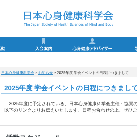
学会の活動
入会案内
心身健康
心身健康アドバイザー（アドバンス・マイスター）
特別講演／シンポジウム講師一覧
心身健康科学サイエンスカフェ
心身健康アドバイザー講習会
心身健康アドバイザー特講
活動スケジュール
学術集会
活動報告
登録事項変更手続き
退会手続き
入会申込
心身健康アドバイザー
心身健康アドバイ
健康情報マネジメ
心身健康アドバイ
心身健康アドバ
アドバイザー特
認定レクリエ
所定カリキ
アドバイザ
概要・認
更新手続
日本心身健康科学会
>
お知らせ
> 2025年度 学会イベントの日程につきまして
2025年度 学会イベントの日程につきまし
2025年度に予定されている、日本心身健康科学会主催・協賛
以下のリンクよりお伝えいたします。日程お合わせの上、ぜひ