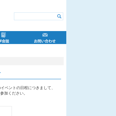
アドバイザー
学会誌
お問い合わせ
 ニューズレター
ザー制度概要
ントリーダー
ザー講習会
イザー特講
講申込方法
イター
ュラム
ーの声
定
き
投稿原稿募集
学会誌一覧
お問い合わせについて
て
のイベントの日程につきまして、
ご参加ください。