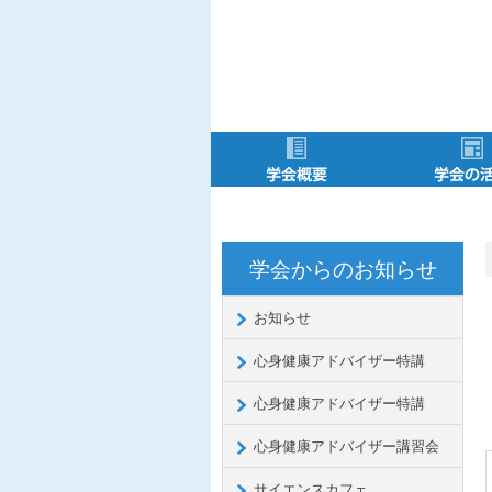
学会概要
メニュー項目
役員・委員会
会長挨拶
会則
会費
学会からのお知らせ
お知らせ
心身健康アドバイザー特講
心身健康アドバイザー特講
心身健康アドバイザー講習会
サイエンスカフェ