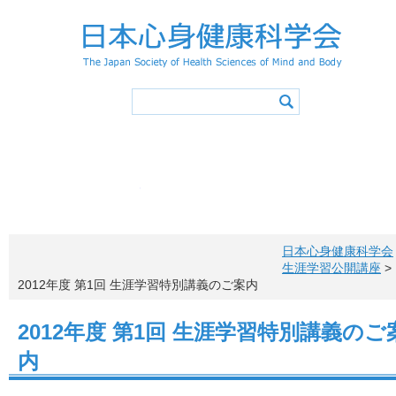
学会概要
学会の活動
心身健康アドバイザー
学会誌
会長挨拶
活動スケジュ
入会
役員・委員会
登録事項
学術集会
会則
特別講演／シンポジウ
退会
会費
心身健康アドバイザ
心身健康アドバイ
心身健康科学サイエ
活動報告
心身健康アドバイザー（アドバ
メニュー項目
概要・認定
投稿原稿募集
お問い合わ
心身健康アドバイザー制度概要
学会誌一覧
所定カリキュラム
心身健康アドバイザー特講
日本心身健康科学会
心身健康アドバイザー講習会
認定レクリエイター
健康情報マネジメントリーダー
アドバイザー特講申込方法
更新手続き
生涯学習公開講座
>
アドバイザーの声
心身健康アドバイザー ニューズレター
2012年度 第1回 生涯学習特別講義のご案内
2012年度 第1回 生涯学習特別講義のご
内