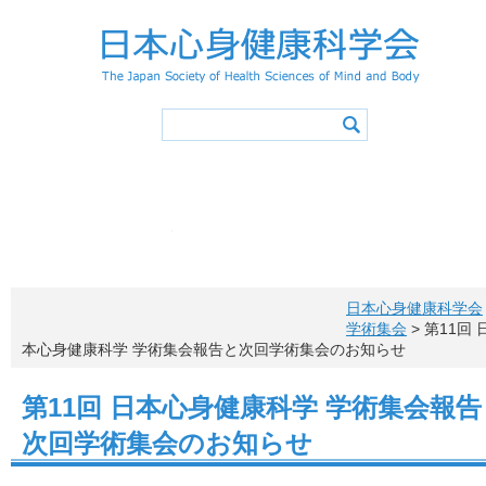
学会概要
学会の活動
心身健康アドバイザー
学会誌
会長挨拶
活動スケジュ
入会
役員・委員会
登録事項
学術集会
会則
特別講演／シンポジウ
退会
会費
心身健康アドバイザ
心身健康アドバイ
心身健康科学サイエ
活動報告
心身健康アドバイザー（アドバ
メニュー項目
概要・認定
投稿原稿募集
お問い合わ
心身健康アドバイザー制度概要
学会誌一覧
所定カリキュラム
心身健康アドバイザー特講
日本心身健康科学会
心身健康アドバイザー講習会
認定レクリエイター
健康情報マネジメントリーダー
アドバイザー特講申込方法
更新手続き
学術集会
> 第11回 
アドバイザーの声
心身健康アドバイザー ニューズレター
本心身健康科学 学術集会報告と次回学術集会のお知らせ
第11回 日本心身健康科学 学術集会報告
次回学術集会のお知らせ