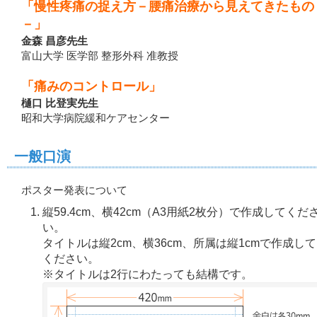
「慢性疼痛の捉え方－腰痛治療から見えてきたもの
－」
金森 昌彦先生
富山大学 医学部 整形外科 准教授
「痛みのコントロール」
樋口 比登実先生
昭和大学病院緩和ケアセンター
一般口演
ポスター発表について
縦59.4cm、横42cm（A3用紙2枚分）で作成してくだ
い。
タイトルは縦2cm、横36cm、所属は縦1cmで作成して
ください。
※タイトルは2行にわたっても結構です。