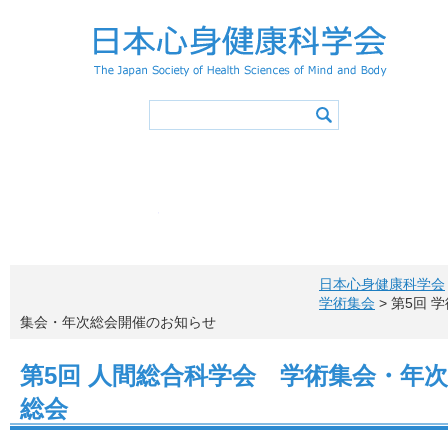
学会概要
学会の活動
心身健康アドバイザー
学会誌
会長挨拶
活動スケジュ
入会
役員・委員会
登録事項
学術集会
会則
特別講演／シンポジウ
退会
会費
心身健康アドバイザ
心身健康アドバイ
心身健康科学サイエ
活動報告
心身健康アドバイザー（アドバ
メニュー項目
概要・認定
投稿原稿募集
お問い合わ
心身健康アドバイザー制度概要
学会誌一覧
所定カリキュラム
心身健康アドバイザー特講
日本心身健康科学会
心身健康アドバイザー講習会
認定レクリエイター
健康情報マネジメントリーダー
アドバイザー特講申込方法
更新手続き
学術集会
> 第5回 
アドバイザーの声
心身健康アドバイザー ニューズレター
集会・年次総会開催のお知らせ
第5回 人間総合科学会 学術集会・年次
総会