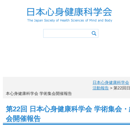
学会概要
学会の活動
心身健康アドバイザー
学会誌
会長挨拶
活動スケジュ
入会
役員・委員会
登録事項
学術集会
会則
特別講演／シンポジウ
退会
会費
心身健康アドバイザ
心身健康アドバイ
心身健康科学サイエ
活動報告
心身健康アドバイザー（アドバ
メニュー項目
概要・認定
投稿原稿募集
お問い合わ
心身健康アドバイザー制度概要
学会誌一覧
所定カリキュラム
心身健康アドバイザー特講
日本心身健康科学会
心身健康アドバイザー講習会
認定レクリエイター
健康情報マネジメントリーダー
アドバイザー特講申込方法
更新手続き
活動報告
> 第22回
アドバイザーの声
心身健康アドバイザー ニューズレター
本心身健康科学会 学術集会開催報告
第22回 日本心身健康科学会 学術集会・
会開催報告