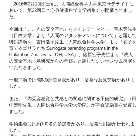
2016年2月13日(土)に、人間総合科学大学東京サテライトに
おいて、第22回日本心身健康科学会学術集会が開催されまし
た。
今回は「こころの安全基地」をメインテーマとし、青木豊先
（目白大学）より『人間のアタッチメントについて』と題し
特別講演を、吉田浩子先生（人間総合科学大学）より『養子
育てるゴリラたち:Surrogate parenting programs in the
Columbus Zoo,
levitra
OH, USA』、藤原宏子先生より『成人
の安全基地：鳥研究からの考察』と題したシンポジウム講演
いただきました。
一般口演では6題の演題発表があり、活発な意見交換がありま
した。
また、「内受容感覚と共感との関連に関する予備的研究」（
中宏明先生，人間総合科学大学大学院）が学会奨励賞を受賞
ました。
学術集会には約100名の参加者があり、活発な討論が行われま
した。